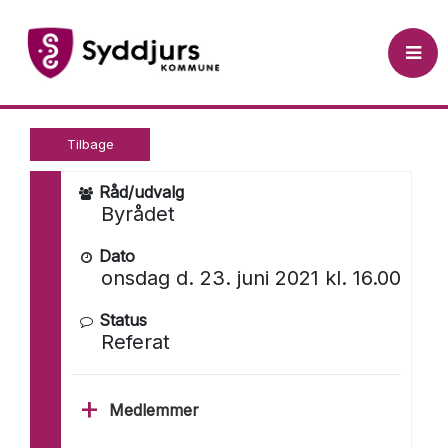
 til Åben Dagsorden (tryk Enter)
Byrådet
Tilbage
Råd/udvalg
Byrådet
Dato
onsdag d. 23. juni 2021 kl. 16.00
Status
Referat
Medlemmer
Ole Bollesen (A)