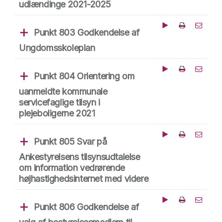
udlændinge 2021-2025
Punkt 803 Godkendelse af
Afspil fra dette tid
Del punk
Ungdomsskoleplan
Punkt 804 Orientering om
Afspil fra dette tid
Del punk
uanmeldte kommunale
servicefaglige tilsyn i
plejeboligerne 2021
Punkt 805 Svar på
Afspil fra dette tid
Del punk
Ankestyrelsens tilsynsudtalelse
om information vedrørende
højhastighedsinternet med videre
Punkt 806 Godkendelse af
Afspil fra dette tid
Del punk