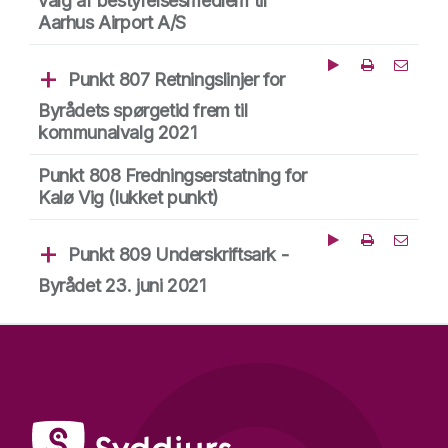
valg af bestyrelsesmedlem til
Aarhus Airport A/S
Punkt 807 Retningslinjer for
Afspil fra dette tid
Del punk
Byrådets spørgetid frem til
kommunalvalg 2021
Punkt 808 Fredningserstatning for
Kalø Vig
(lukket punkt)
Punkt 809 Underskriftsark -
Afspil fra dette tid
Del punk
Byrådet 23. juni 2021