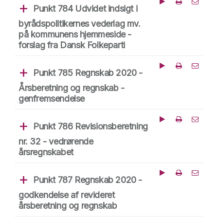
Punkt 784 Udvidet indsigt i
Jan Kjær Madsen (B)
Afspil fra dette tid
Del punk
byrådspolitikernes vederlag mv.
på kommunens hjemmeside -
forslag fra Dansk Folkeparti
Punkt 785 Regnskab 2020 -
Afspil fra dette tid
Del punk
Årsberetning og regnskab -
genfremsendelse
Punkt 786 Revisionsberetning
Afspil fra dette tid
Del punk
nr. 32 - vedrørende
årsregnskabet
Punkt 787 Regnskab 2020 -
Afspil fra dette tid
Del punk
godkendelse af revideret
årsberetning og regnskab