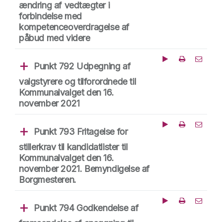
ændring af vedtægter i
forbindelse med
kompetenceoverdragelse af
påbud med videre
Punkt 792 Udpegning af
Afspil fra dette tid
Del punk
valgstyrere og tilforordnede til
Kommunalvalget den 16.
november 2021
Punkt 793 Fritagelse for
Afspil fra dette tid
Del punk
stillerkrav til kandidatlister til
Kommunalvalget den 16.
november 2021. Bemyndigelse af
Borgmesteren.
Punkt 794 Godkendelse af
Afspil fra dette tid
Del punk