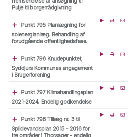
fremsendelse af ansøgning til
Pulje til borgerrådgivning
Punkt 795 Planlægning for
Afspil fra dette tid
Del punk
solenergianlæg. Behandling af
forudgående offentlighedsfase.
Punkt 796 Knudepunktet,
Afspil fra dette tid
Del punk
Syddjurs Kommunes engagement
i Brugerforening
Punkt 797 Klimahandlingsplan
Afspil fra dette tid
Del punk
2021-2024. Endelig godkendelse
Punkt 798 Tillæg nr. 3 til
Afspil fra dette tid
Del punk
Spildevandsplan 2015 - 2016 for
tre områder i Thorsager - endelig