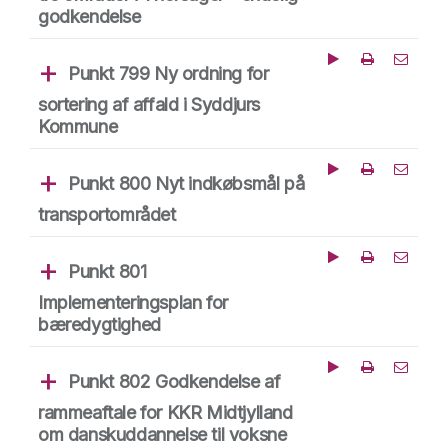
godkendelse
Punkt 799 Ny ordning for
Afspil fra dette tid
Del punk
sortering af affald i Syddjurs
Kommune
Punkt 800 Nyt indkøbsmål på
Afspil fra dette tid
Del punk
transportområdet
Punkt 801
Afspil fra dette tid
Del punk
Implementeringsplan for
bæredygtighed
Punkt 802 Godkendelse af
Afspil fra dette tid
Del punk
rammeaftale for KKR Midtjylland
om danskuddannelse til voksne