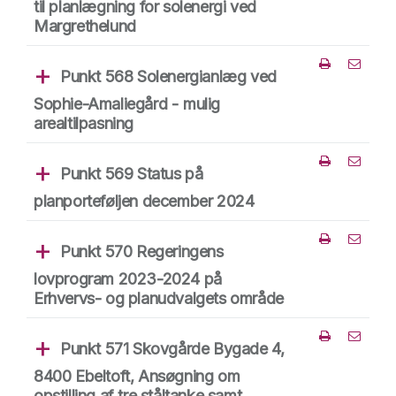
til planlægning for solenergi ved
Margrethelund
Punkt 568 Solenergianlæg ved
Del punk
Sophie-Amaliegård - mulig
arealtilpasning
Punkt 569 Status på
Del punk
planporteføljen december 2024
Punkt 570 Regeringens
Del punk
lovprogram 2023-2024 på
Erhvervs- og planudvalgets område
Punkt 571 Skovgårde Bygade 4,
Del punk
8400 Ebeltoft, Ansøgning om
opstilling af tre ståltanke samt