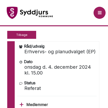
 til Åben Dagsorden (tryk Enter)
Erhvers- og planudvalget (EP)
Tilbage
Råd/udvalg
Erhvervs- og planudvalget (EP)
Dato
onsdag d. 4. december 2024
kl. 15.00
Status
Referat
Medlemmer