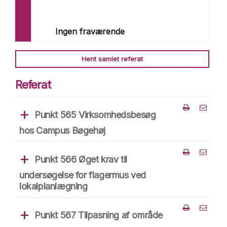
Kasper Kolstrup Møller (C)
Ole S. Hansen (A)
Jørgen Ivar Brus Mikkelsen (V)
Ingen fraværende
Laila Sortland (C)
Jan Fischer (A)
Hent samlet referat
Referat
Punkt 565 Virksomhedsbesøg
Del punk
hos Campus Bøgehøj
Punkt 566 Øget krav til
Del punk
undersøgelse for flagermus ved
lokalplanlægning
Punkt 567 Tilpasning af område
Del punk