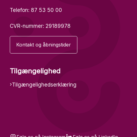


Følg os på Instagram
Følg os på LinkedIn