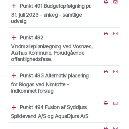
Punkt 491 Budgetopfølgning pr.
Del punk
31. juli 2023 - anlæg - samtlige
udvalg
Punkt 492
Del punk
Vindmølleplanlægning ved Vosnæs,
Aarhus Kommune. Forudgående
offentlighedsfase.
Punkt 493 Alternativ placering
Del punk
for Biogas ved Nimtofte -
indkommet forslag
Punkt 494 Fusion af Syddjurs
Del punk
Spildevand A/S og AquaDjurs A/S