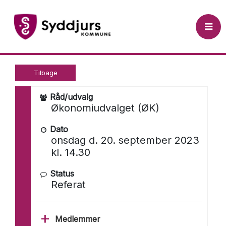
 til Åben Dagsorden (tryk Enter)
Økonomiudvalget (ØK) 2022-20
Tilbage
Råd/udvalg
Økonomiudvalget (ØK)
Dato
onsdag d. 20. september 2023
kl. 14.30
Status
Referat
Medlemmer