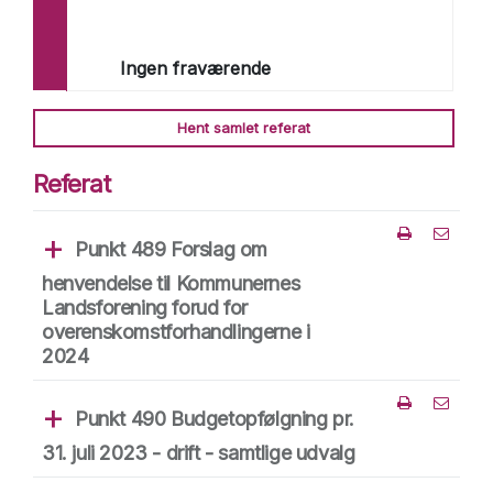
Michael Stegger Jensen (A)
Claus Wistoft (V)
Kirstine Bille (F)
Ingen fraværende
Tommy Bøgehøj (C)
Heine Skovbak Iversen (B)
Jesper Yde Knudsen (Ø)
Hent samlet referat
Riber Hog Anthonsen (V)
Referat
Punkt 489 Forslag om
Del punk
henvendelse til Kommunernes
Landsforening forud for
overenskomstforhandlingerne i
2024
Punkt 490 Budgetopfølgning pr.
Del punk
31. juli 2023 - drift - samtlige udvalg