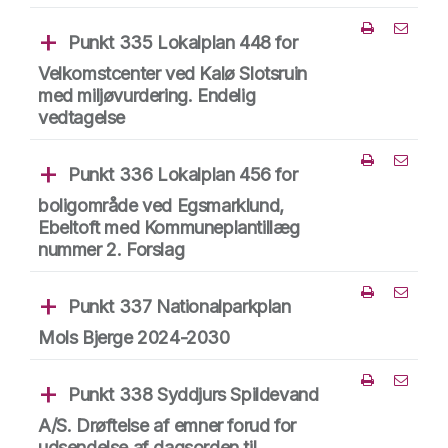
Punkt 335 Lokalplan 448 for
Del punk
Velkomstcenter ved Kalø Slotsruin
med miljøvurdering. Endelig
vedtagelse
Punkt 336 Lokalplan 456 for
Del punk
boligområde ved Egsmarklund,
Ebeltoft med Kommuneplantillæg
nummer 2. Forslag
Punkt 337 Nationalparkplan
Del punk
Mols Bjerge 2024-2030
Punkt 338 Syddjurs Spildevand
Del punk
A/S. Drøftelse af emner forud for
udsendelse af dagsorden til