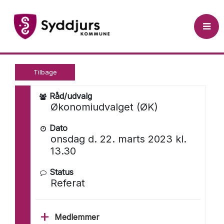
 til Åben Dagsorden (tryk Enter)
Økonomiudvalget (ØK) 2022-20
Tilbage
Råd/udvalg
Økonomiudvalget (ØK)
Dato
onsdag d. 22. marts 2023 kl.
13.30
Status
Referat
Medlemmer