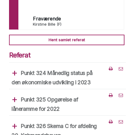
Michael Stegger Jensen (A)
Claus Wistoft (V)
Tommy Bøgehøj (C)
Fraværende
Heine Skovbak Iversen (B)
Kirstine Bille (F)
Jesper Yde Knudsen (Ø)
Riber Hog Anthonsen (V)
Hent samlet referat
Referat
Punkt 324 Månedlig status på
Del punk
den økonomiske udvikling i 2023
Punkt 325 Opgørelse af
Del punk
låneramme for 2022
Punkt 326 Skema C for afdeling
Del punk